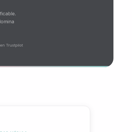
icable.
 domina
.
en Trustpilot