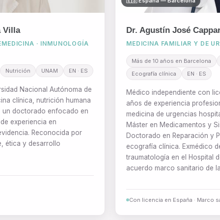
🇪🇸 España — Barcelona
Villa
Dr. Agustín José Cappare
EMEDICINA · INMUNOLOGÍA
MEDICINA FAMILIAR Y DE U
Más de 10 años en Barcelona
Nutrición
UNAM
EN · ES
Ecografía clínica
EN · ES
ersidad Nacional Autónoma de
Médico independiente con lic
na clínica, nutrición humana
años de experiencia profesio
a un doctorado enfocado en
medicina de urgencias hospita
 de experiencia en
Máster en Medicamentos y Si
evidencia. Reconocida por
Doctorado en Reparación y P
, ética y desarrollo
ecografía clínica. Exmédico d
traumatología en el Hospital 
acuerdo marco sanitario de l
Con licencia en España · Marco sa