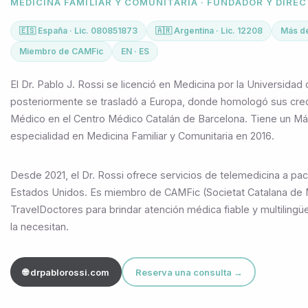
MEDICINA FAMILIAR Y COMUNITARIA · FUNDADOR Y DIRE
🇪🇸 España · Lic. 080851873
🇦🇷 Argentina · Lic. 12208
Más de
Miembro de CAMFic
EN · ES
El Dr. Pablo J. Rossi se licenció en Medicina por la Universidad
posteriormente se trasladó a Europa, donde homologó sus cred
Médico en el Centro Médico Catalán de Barcelona. Tiene un Mást
especialidad en Medicina Familiar y Comunitaria en 2016.
Desde 2021, el Dr. Rossi ofrece servicios de telemedicina a pa
Estados Unidos. Es miembro de CAMFic (Societat Catalana de Me
TravelDoctores para brindar atención médica fiable y multilingü
la necesitan.
🌐 drpablorossi.com
Reserva una consulta →