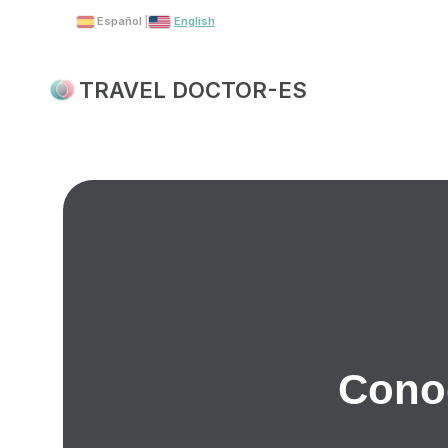
Skip
Español
|
English
to
content
TRAVEL DOCTOR-ES
Cono