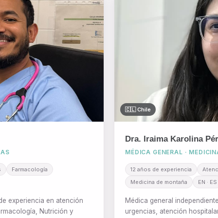
🇨🇱 Chile
Dra. Iraima Karolina Pé
IAS
MÉDICA GENERAL · MEDICI
s
Farmacología
12 años de experiencia
Atenc
Medicina de montaña
EN · ES
de experiencia en atención
Médica general independiente
rmacología, Nutrición y
urgencias, atención hospitalar