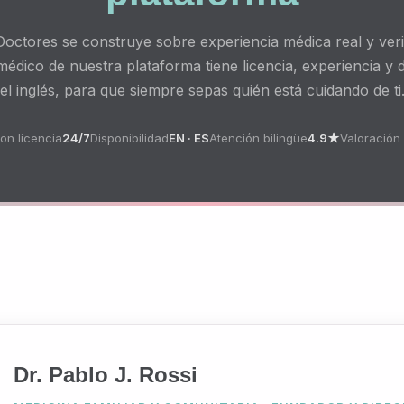
Doctores se construye sobre experiencia médica real y verif
édico de nuestra plataforma tiene licencia, experiencia y
el inglés, para que siempre sepas quién está cuidando de ti
on licencia
24/7
Disponibilidad
EN · ES
Atención bilingüe
4.9★
Valoración 
Dr. Pablo J. Rossi