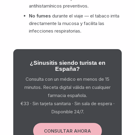
antihistamínicos preventivos.
No fumes
durante el viaje — el tabaco irrita
directamente la mucosa y facilita las
infecciones respiratorias.
¿Sinusitis siendo turista en
España?
Consulta con un médico en menos de 15
minutos. Receta digital válida en cualquier
farmacia española.
€33 · Sin tarjeta sanitaria · Sin sala de espera ·
Disponible 24/7.
CONSULTAR AHORA