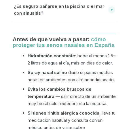
Volar con sinusitis puede ser muy doloroso por los
¿Es seguro bañarse en la piscina o el mar
También puede agravar una sinusitis ya existente.
cambios de presión, y en casos severos puede
▾
con sinusitis?
Hidratarte bien y usar spray nasal salino ayuda a
agravar la infección. Si tienes que volar,
mantener las mucosas en buen estado.
descongestionantes nasales antes del vuelo pueden
No es recomendable. El agua puede entrar por la
ayudar. Consulta con un médico si los síntomas son
nariz e irritar aún más los senos paranasales.
intensos.
Además, el cloro de las piscinas puede agravar la
Antes de que vuelva a pasar:
cómo
inflamación de la mucosa. Descansa hasta que los
proteger tus senos nasales en España
síntomas mejoren.
Hidratación constante:
bebe al menos 1.5–
2 litros de agua al día, más en días de calor.
Spray nasal salino
diario si pasas muchas
horas en ambientes con aire acondicionado.
Evita los cambios bruscos de
temperatura
— salir directo de un ambiente
muy frío al calor exterior irrita la mucosa.
Si tienes rinitis alérgica conocida
, lleva tu
medicación habitual y consulta con un
médico antes de viajar sobre