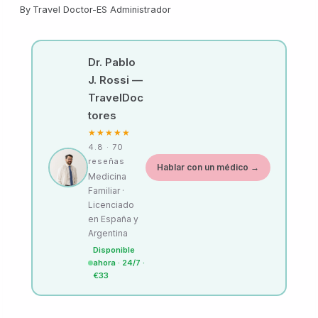
By
Travel Doctor-ES Administrador
Dr. Pablo
J. Rossi —
TravelDoc
tores
★★★★★
4.8 · 70
reseñas
Hablar con un médico →
Medicina
Familiar ·
Licenciado
en España y
Argentina
Disponible
ahora · 24/7 ·
€33