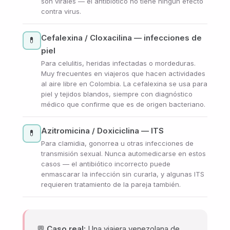
son virales — el antibiótico no tiene ningún efecto
contra virus.
Cefalexina / Cloxacilina — infecciones de
💊
piel
Para celulitis, heridas infectadas o mordeduras.
Muy frecuentes en viajeros que hacen actividades
al aire libre en Colombia. La cefalexina se usa para
piel y tejidos blandos, siempre con diagnóstico
médico que confirme que es de origen bacteriano.
Azitromicina / Doxiciclina — ITS
💊
Para clamidia, gonorrea u otras infecciones de
transmisión sexual. Nunca automedicarse en estos
casos — el antibiótico incorrecto puede
enmascarar la infección sin curarla, y algunas ITS
requieren tratamiento de la pareja también.
💬
Caso real:
Una viajera venezolana de