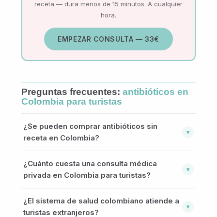
receta — dura menos de 15 minutos. A cualquier
hora.
EMPEZAR CONSULTA — 33€
Preguntas frecuentes:
antibióticos en
Colombia para turistas
¿Se pueden comprar antibióticos sin
▾
receta en Colombia?
Por ley no. Aunque en la práctica algunas droguerías
¿Cuánto cuesta una consulta médica
los dispensan sin receta, hacerlo implica riesgos:
▾
privada en Colombia para turistas?
tomar el antibiótico incorrecto, generar resistencia o
enmascarar una infección más grave. Lo más seguro
Una consulta en clínica privada cuesta entre 80.000
¿El sistema de salud colombiano atiende a
es obtener una receta médica online antes de ir a la
y 300.000 pesos colombianos (18€ a 68€). En
▾
droguería.
turistas extranjeros?
ciudades turísticas como Cartagena y Medellín las