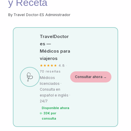
y Receta
By
Travel Doctor-ES Administrador
TravelDoctor
es —
Médicos para
viajeros
★★★★★
4.8 ·
70 reseñas
🩺
Consultar ahora →
Médicos
licenciados ·
Consulta en
español e inglés ·
24/7
Disponible ahora
· 33€ por
consulta