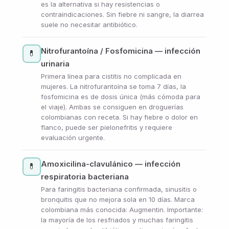
es la alternativa si hay resistencias o
contraindicaciones. Sin fiebre ni sangre, la diarrea
suele no necesitar antibiótico.
Nitrofurantoína / Fosfomicina — infección
💊
urinaria
Primera línea para cistitis no complicada en
mujeres. La nitrofurantoína se toma 7 días, la
fosfomicina es de dosis única (más cómoda para
el viaje). Ambas se consiguen en droguerías
colombianas con receta. Si hay fiebre o dolor en
flanco, puede ser pielonefritis y requiere
evaluación urgente.
Amoxicilina-clavulánico — infección
💊
respiratoria bacteriana
Para faringitis bacteriana confirmada, sinusitis o
bronquitis que no mejora sola en 10 días. Marca
colombiana más conocida: Augmentin. Importante:
la mayoría de los resfriados y muchas faringitis