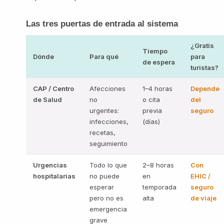
Las tres puertas de entrada al sistema
¿Gratis
Tiempo
Dónde
Para qué
para
de espera
turistas?
CAP / Centro
Afecciones
1–4 horas
Depende
de Salud
no
o cita
del
urgentes:
previa
seguro
infecciones,
(días)
recetas,
seguimiento
Urgencias
Todo lo que
2–8 horas
Con
hospitalarias
no puede
en
EHIC /
esperar
temporada
seguro
pero no es
alta
de viaje
emergencia
grave